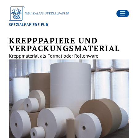
MELKPAPIER
/ EUTERPAPIER
FILTER
WINDELVLIES
KREPPPAPIERE UND
VERPACKUNGSMATERIAL
SPEZIALPAPIERE FÜR
Kontakt
NEWS
KREPPPAPIERE UND
Karriere
DOWNLOADS
VERPACKUNGSMATERIAL
Kreppmaterial als Format oder Rollenware